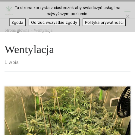
Ta strona korzysta z ciasteczek aby świadczyć usługi na
Przejdź do treści
najwyższym poziomie.
Me
Zgoda
Odrzuć wszystkie zgody
Polityka prywatności
Strona główna
»
Wentylacja
Wentylacja
1 wpis
Uprawa konopi indoor – na co zwrócić uwagę? Konopie uprawiać
można na świeżym powietrzu (metoda outdoor) lub w
zamkniętych pomieszczeniach (indoor). Drugi z wymienionych
przypadków charakteryzuje się znacznie lepszą kontrolą warunków
rozwoju roślin. Dzięki temu uzyskany susz ma znacznie lepsze