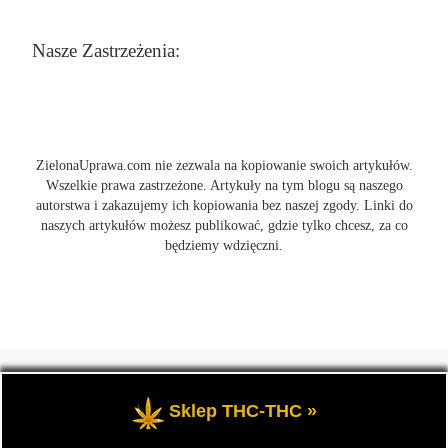
Nasze Zastrzeżenia:
ZielonaUprawa.com nie zezwala na kopiowanie swoich artykułów.
Wszelkie prawa zastrzeżone. Artykuły na tym blogu są naszego
autorstwa i zakazujemy ich kopiowania bez naszej zgody. Linki do
naszych artykułów możesz publikować, gdzie tylko chcesz, za co
będziemy wdzięczni.
© 2026
ZielonaUprawa.com
– Wszelkie prawa zastrzeżone
- czyli
wszystko o uprawie i hodowli marihunay, roślin konopi indoor
Sklep THC-THC »
oraz outdoor.