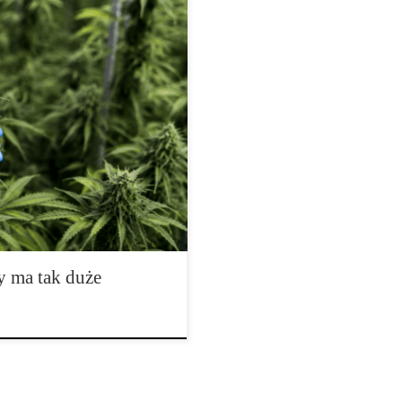
 Jakość nasion marihuany to
arygodności producenta, zaufaniu
sjonalne firmy nie traktują
eriał biologiczny, którego
ów. Znaczenie […]
y ma tak duże