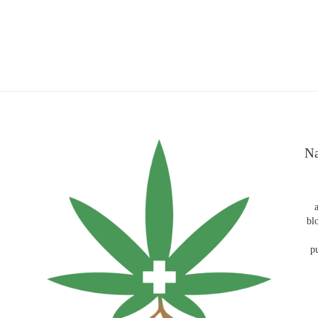
Na
bl
p