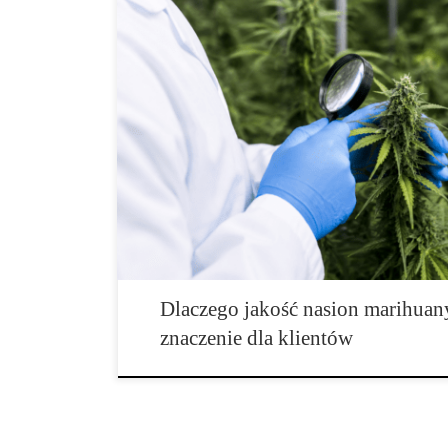
Jak firmy utrzymują wysoką jakość nasion marihuany?
jeden z najważniejszych elementów decydujących o wi
klientów oraz pozycji marki na rynku konopnym. Profe
nasion jak zwykłego produktu handlowego, lecz jak mat
wartość zależy od wielu powiązanych ze sobą czynnik
Dlaczego jakość nasion marihuan
znaczenie dla klientów