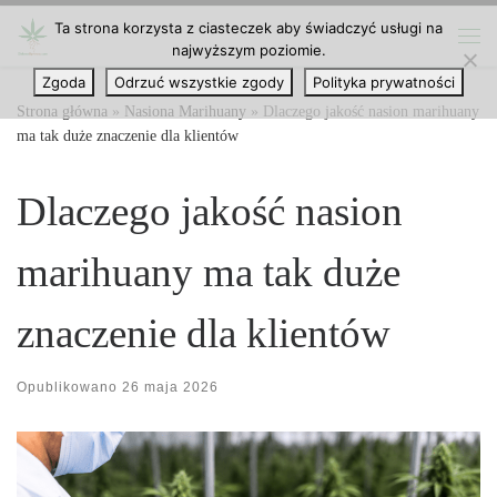
Ta strona korzysta z ciasteczek aby świadczyć usługi na
Przejdź do treści
najwyższym poziomie.
Me
Zgoda
Odrzuć wszystkie zgody
Polityka prywatności
Strona główna
»
Nasiona Marihuany
»
Dlaczego jakość nasion marihuany
ma tak duże znaczenie dla klientów
Dlaczego jakość nasion
marihuany ma tak duże
znaczenie dla klientów
Opublikowano
26 maja 2026