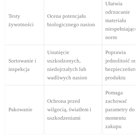
Ułatwia
odrzucanie
Testy
Ocena potencjału
materiału
żywotności
biologicznego nasion
niespełniające
norm
Usunięcie
Poprawia
Sortowanie i
uszkodzonych,
jednolitość ora
inspekcja
niedojrzałych lub
bezpieczeństw
wadliwych nasion
produktu
Pomaga
Ochrona przed
zachować
Pakowanie
wilgocią, światłem i
parametry do
uszkodzeniami
momentu
zakupu