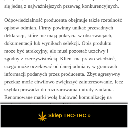
się jedną z najważniejszych przewag konkurencyjnych.
Odpowiedzialność producenta obejmuje także rzetelność
opisów odmian. Firmy powinny unikać przesadnych
deklaracji, które nie mają pokrycia w obserwacjach,
dokumentacji lub wynikach selekcji. Opis produktu
może być atrakcyjny, ale musi pozostać uczciwy i
zgodny z rzeczywistością. Klient ma prawo wiedzieć,
czego może oczekiwać od danej odmiany w granicach
informacji podanych przez producenta. Zbyt agresywny
przekaz może chwilowo zwiększyć zainteresowanie, lecz
szybko prowadzi do rozczarowania i utraty zaufania.
Renomowane marki wolą budować komunikację na
realnych cechach produktu. Ważne jest podawanie
informacji o typie genetyki, charakterystyce odmiany,
Sklep THC-THC »
pochodzeniu oraz poziomie stabilności. Należy również