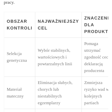
pracy.
ZNACZENI
OBSZAR
NAJWAŻNIEJSZY
DLA
KONTROLI
CEL
PRODUKTU
Pomaga
Wybór stabilnych,
utrzymać
Selekcja
wartościowych i
zgodność cech 
genetyczna
powtarzalnych linii
deklaracją
producenta
Eliminacja słabych,
Zmniejsza
Materiał
chorych lub
ryzyko wad w
mateczny
niestabilnych
kolejnych
egzemplarzy
partiach