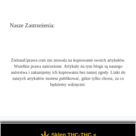
Nasze Zastrzeżenia:
ZielonaUprawa.com nie zezwala na kopiowanie swoich artykułów.
Wszelkie prawa zastrzeżone. Artykuły na tym blogu są naszego
autorstwa i zakazujemy ich kopiowania bez naszej zgody. Linki do
naszych artykułów możesz publikować, gdzie tylko chcesz, za co
będziemy wdzięczni.
© 2026
ZielonaUprawa.com
– Wszelkie prawa zastrzeżone
- czyli
wszystko o uprawie i hodowli marihunay, roślin konopi indoor
Sklep THC-THC »