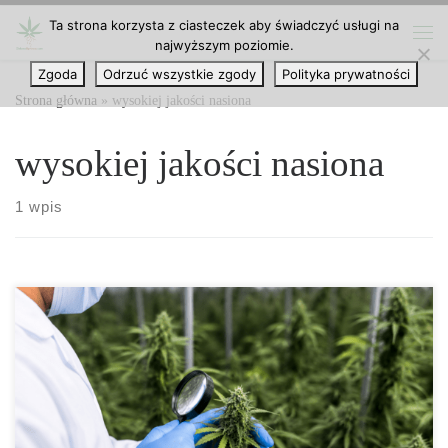
Ta strona korzysta z ciasteczek aby świadczyć usługi na
Przejdź do treści
najwyższym poziomie.
Me
Zgoda
Odrzuć wszystkie zgody
Polityka prywatności
Strona główna
»
wysokiej jakości nasiona
wysokiej jakości nasiona
1 wpis
Jak firmy utrzymują wysoką jakość nasion marihuany? Jakość
nasion marihuany to jeden z najważniejszych elementów
decydujących o wiarygodności producenta, zaufaniu klientów oraz
pozycji marki na rynku konopnym. Profesjonalne firmy nie
traktują nasion jak zwykłego produktu handlowego, lecz jak