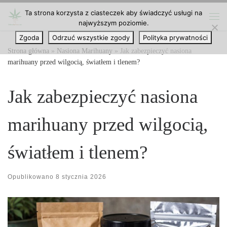
Ta strona korzysta z ciasteczek aby świadczyć usługi na
Przejdź do treści
najwyższym poziomie.
Me
Zgoda
Odrzuć wszystkie zgody
Polityka prywatności
Strona główna
»
Nasiona Marihuany
»
Jak zabezpieczyć nasiona
marihuany przed wilgocią, światłem i tlenem?
Jak zabezpieczyć nasiona
marihuany przed wilgocią,
światłem i tlenem?
Opublikowano
8 stycznia 2026