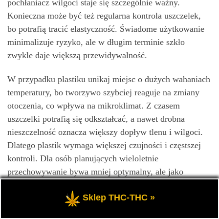
pochłaniacz wilgoci staje się szczególnie ważny.
Konieczna może być też regularna kontrola uszczelek,
bo potrafią tracić elastyczność. Świadome użytkowanie
minimalizuje ryzyko, ale w długim terminie szkło
zwykle daje większą przewidywalność.
W przypadku plastiku unikaj miejsc o dużych wahaniach
temperatury, bo tworzywo szybciej reaguje na zmiany
otoczenia, co wpływa na mikroklimat. Z czasem
uszczelki potrafią się odkształcać, a nawet drobna
nieszczelność oznacza większy dopływ tlenu i wilgoci.
Dlatego plastik wymaga większej czujności i częstszej
kontroli. Dla osób planujących wieloletnie
przechowywanie bywa mniej optymalny, ale jako
rozwiązanie przejściowe może działać, jeśli pojemnik
Sklep THC-THC »
jest naprawdę dobrej jakości. Zasada pozostaje ta sama:
szczelnie, sucho, ciemno i stabilnie temperaturowo. Jeśli