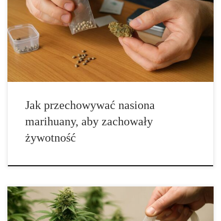
pasja, w której ogrodnictwo, ekologia i dbałość o bioróżnorodność
spotykają się w jednym miejscu, tworząc naturalny sposób na
budowanie własnego domowego „banku nasion”. Dla wielu
ogrodników jest to kolejny etap drogi – po pierwszych udanych
zbiorach pojawia […]
Jak przechowywać nasiona
marihuany, aby zachowały
żywotność
Profesjonalne płukanie roślin przed zbiorem: pełne kompendium