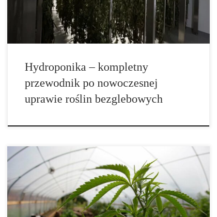
mikroelementów. Dzięki temu ogrodnik zyskuje pełną kontrolę
[…]
Hydroponika – kompletny
przewodnik po nowoczesnej
uprawie roślin bezglebowych
Gnicie pąków (Botrytis) – jak chronić uprawy przed szarą pleśnią
Gnicie pąków, wywoływane przez grzyb Botrytis cinerea, to jedna
z najgroźniejszych chorób roślin w uprawach indoor i outdoor.
Patogen ten, zwany także pleśnią pąkową, potrafi w ciągu kilku