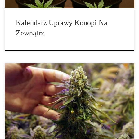
Kalendarz Uprawy Konopi Na
Zewnątrz
Zaawansowana Optymalizacja VPD w Uprawie Konopi
Zaawansowana Optymalizacja Wydajności Konopi za pomocą
Wykresu VPD Deficyt ciśnienia pary wodnej (VPD – Vapor
Pressure Deficit) to jeden z kluczowych parametrów, który
decyduje o tym, jak skutecznie rośliny konopi oddychają,
transpirują oraz pobierają składniki odżywcze. Wbrew
powszechnemu przekonaniu, kontrola VPD to nie tylko […]