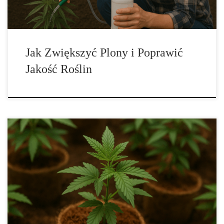
Jak Zwiększyć Plony i Poprawić
Jakość Roślin
Coco Coir – Najbardziej Szczegółowy Przewodnik po Podłożu
Kokosowym dla Ogrodników i Hodowców Coco coir, czyli
włókno kokosowe, to jedno z najbardziej innowacyjnych i
ekologicznych podłoży w uprawie roślin. Zyskało ogromne
uznanie w ogrodnictwie, hydroponice i uprawach profesjonalnych
ze względu na wyjątkowe właściwości, które łączą zalety torfu,
wełny mineralnej i […]