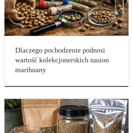
osób kolekcjonowanie nasion jest sposobem na prowadzenie
prywatnego archiwum – zbioru, który zachowuje odmiany, cechy,
historię i ślady […]
Dlaczego pochodzenie podnosi
wartość kolekcjonerskich nasion
marihuany
Jak przechowywać nasiona konopi siewnej i inne nasiona roślin, by
długo zachowały jakość? Skuteczne przechowywanie nasion