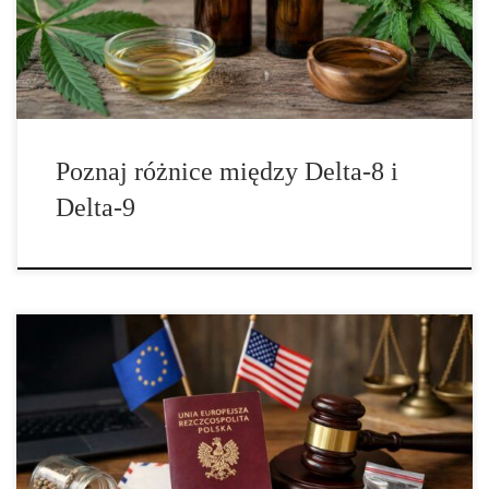
budowa chemiczna różni się tylko niewielkim szczegółem, jednak
w praktyce mogą dawać […]
Poznaj różnice między Delta-8 i
Delta-9
Czy zakup nasion marihuany z zagranicy jest legalny –
najważniejsze kwestie, które warto znać Zakup nasion marihuany z
zagranicy to temat, który od bardzo dawna przyciąga uwagę osób
obserwujących rynek konopi, kierunek zmian prawnych oraz
rozwój sprzedaży internetowej w Europie i na innych rynkach. W