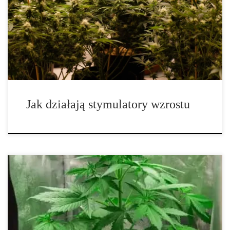
biostymulatorami, to nowoczesne preparaty, które rewolucjonizują
współczesną uprawę – zarówno w hydroponice, jak i w tradycyjnej
glebie. Ich zadaniem jest nie tylko przyspieszanie wzrostu, lecz
także poprawa odporności i zwiększenie wydajności fotosyntezy.
W przeciwieństwie […]
Jak działają stymulatory wzrostu
Nasiona czy klony – optymalny wybór dla Twojej uprawy roślin
Dylemat „nasiona czy klony” wraca u każdego hodowcy,
niezależnie od skali i doświadczenia. Gdy nie masz dostępu do
zdrowych roślin matecznych, racjonalnym punktem startu są