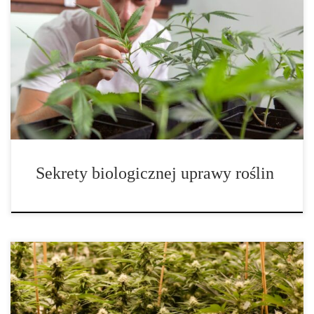
Pożyteczne mikroorganizmy w hydroponice – sekrety
biologicznej uprawy roślin Hydroponika to innowacyjna metoda
uprawy roślin, w której gleba została zastąpiona pożywką wodną o
precyzyjnie dobranym składzie. Jednak nawet najbardziej
zaawansowany system bezglebowy nie osiągnie pełni potencjału
bez biologicznego wsparcia. Tutaj do gry wkraczają pożyteczne
mikroorganizmy – niewidzialni sprzymierzeńcy, którzy […]
Sekrety biologicznej uprawy roślin
Jak działają stymulatory wzrostu roślin i jakie składniki naprawdę
mają znaczenie? Stymulatory wzrostu roślin, zwane także