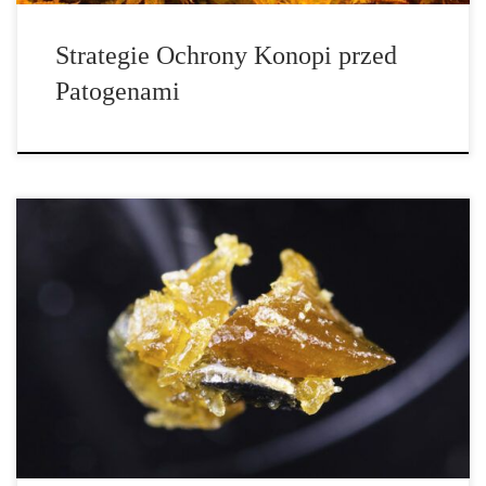
Strategie Ochrony Konopi przed
Patogenami
Czym jest THC? Tetrahydrokannabinol – Najbardziej Znany
Kannabinoid Z pewnością słyszałeś już o THC – związku, który
odpowiada za psychoaktywne działanie marihuany. Jeśli czytałeś
opisy odmian konopi, z pewnością zauważyłeś, że zawartość THC
jest jednym z najważniejszych parametrów. Choć konopie
wykorzystywano od tysięcy lat, sam THC został odkryty dopiero
w […]