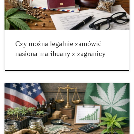
praktyce osoby szukające rzetelnych informacji […]
Czy można legalnie zamówić
nasiona marihuany z zagranicy
Jak legalizacja oddziałuje na rozwój rynku nasion marihuany?
Legalizacja konopi w wielu państwach świata w ostatnich latach w
bardzo wyraźny sposób zmieniła funkcjonowanie całej branży
związanej z tą rośliną. Jednym z segmentów, który odczuł te
przemiany szczególnie mocno, jest rynek nasion marihuany. Wraz
z wprowadzaniem nowych regulacji prawnych rosło