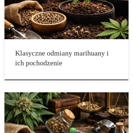
symboli, skrótów myślowych i historii krążących w rozmowach,
artykułach, muzyce oraz wspomnieniach. Dla jednych jest to
rozdział dziejów kontrkultury i podróży, dla innych – fragment
historii rolnictwa, botaniki […]
Klasyczne odmiany marihuany i
ich pochodzenie
Wartościowe nasiona kolekcjonerskie – jak odróżnić perełki od
przeciętności? Kompletny przewodnik dla świadomych zbieraczy
Wartościowe nasiona kolekcjonerskie to temat, w którym spotykają
się pasja, porządek i wrażliwość na różnorodność roślin. Dla wielu