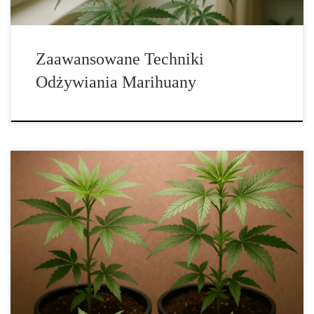
Zaawansowane Techniki
Odżywiania Marihuany
Kalendarz Uprawy Konopi na Zewnątrz – Jak Uzyskać Większe i
Lepsze Plony Uprawa konopi na świeżym powietrzu, choć
wymaga większej uważności, oferuje ogromne korzyści, takie jak
niższe koszty utrzymania oraz możliwość uzyskania bardziej
naturalnego i pełnego aromatu plonów. Rośliny korzystają z
pełnego spektrum światła słonecznego i rytmu natury, co wpływa
[…]