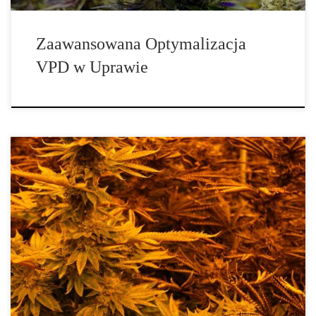
Zaawansowana Optymalizacja
VPD w Uprawie
Innowacyjne Strategie Ochrony Konopi przed Patogenami –
Przewodnik dla Nowoczesnych Producentów. Dynamiczny rozwój
przemysłu konopnego niesie ze sobą nie tylko szanse, ale również
poważne zagrożenia biologiczne. Jednym z najistotniejszych
problemów są choroby wywoływane przez mikroorganizmy oraz
inwazje szkodników. Statystyki branżowe wskazują, że nawet 30%
całkowitych zbiorów może zostać utracone z […]