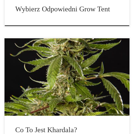
Wybierz Odpowiedni Grow Tent
Co to jest Khardala i gdzie jest produkowana? Khardala –
marokańska legenda konopi o nieznanym rodowodzie i niezwykłej
odporności Słowo „Khardala” pochodzi z dialektu berberyjskiego
używanego w regionie gór Rif, położonym na północy Maroka. W
lokalnej mowie oznacza ono zazwyczaj „mieszankę” lub
„kompozycję”. To trafne określenie, biorąc pod uwagę, że […]
Co To Jest Khardala?