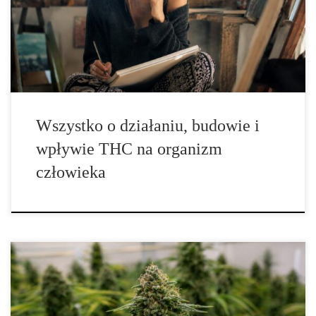
psychoaktywne konopi, dzięki czemu od dziesięcioleci stanowi
przedmiot zainteresowania naukowców, lekarzy, biologów,
chemików oraz osób zajmujących się badaniem właściwości roślin.
Jednocześnie […]
Wszystko o działaniu, budowie i
wpływie THC na organizm
człowieka
Najstabilniejsze genetycznie odmiany marihuany – zestawienie
klasycznych i cenionych linii konopnych Stabilność genetyczna
odmian marihuany od wielu lat pozostaje jednym z