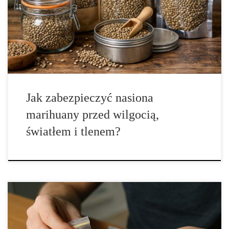
konopi siewnej oraz innych nasion roślin jest jednym z
najważniejszych kroków, jeśli chcesz utrzymać ich jakość,
stabilność i parametry użytkowe przez długi czas. Nasiona – choć
wyglądają na twarde, suche i odporne – są […]
Jak zabezpieczyć nasiona
marihuany przed wilgocią,
światłem i tlenem?
Najczęstsze błędy początkujących kolekcjonerów nasion –
kompletny poradnik dla ogrodników Kolekcjonowanie nasion to