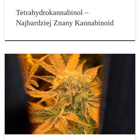
Tetrahydrokannabinol –
Najbardziej Znany Kannabinoid
Jak wybrać odpowiedni grow tent do uprawy marihuany? Wybór
właściwego namiotu do uprawy jest jednym z kluczowych etapów
planowania całego procesu uprawy marihuany w warunkach
domowych. Rozmiar, jakość wykonania, użyte materiały i
wyposażenie wpłyną bezpośrednio na kondycję roślin, ich tempo
wzrostu, wielkość plonów oraz jakość końcowego suszu. Dlatego
warto podejść […]