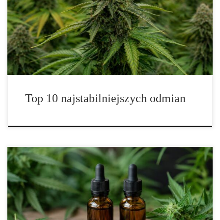
najważniejszych zagadnień dla osób, które interesują się konopiami
od strony botanicznej, kolekcjonerskiej, historycznej oraz
hodowlanej. Dobrze ustabilizowana odmiana wyróżnia się
powtarzalnością najważniejszych cech, przewidywalnym profilem
aromatycznym, spójną strukturą, rozpoznawalnym […]
Top 10 najstabilniejszych odmian
Delta-8 THC i Delta-9 THC – różnice, działanie, skutki uboczne i
bezpieczeństwo Delta-8 THC oraz Delta-9 THC to dwa pokrewne
kannabinoidy, które coraz częściej pojawiają się w rozmowach o
konopiach i produktach konopnych. Ich nazwy są podobne, a