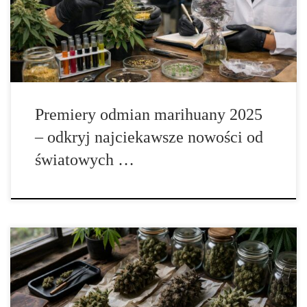
prowadzone są legalne programy badawcze oraz hodowlane,
których celem jest poprawa stabilności genetycznej roślin,
zwiększenie odporności na choroby, […]
Premiery odmian marihuany 2025
– odkryj najciekawsze nowości od
światowych …
Najbardziej znane krzyżówki w historii marihuany Wprowadzenie
Historia hodowli konopi to opowieść o nieustannym poszukiwaniu
doskonałości. Przez dziesięciolecia hodowcy z różnych części