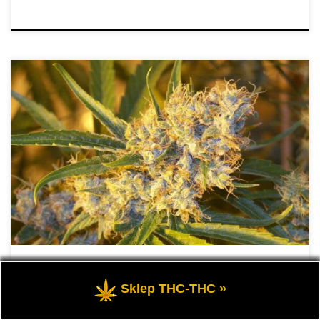
Historia uprawy i stosowania marihuany w Nepalu sięga wieków i
jest to jeden z krajów o najdłuższej tradycji uprawy konopi na
świecie. Nepal położony jest w samym sercu Himalajów, pomiędzy
Chinami a Indiami, a na jego terytorium znajduje się 8 z 14
szczytów górskich o wysokości ponad 8000 metrów. Jest […]
Marihuana w Nepalu
Sklep THC-THC »