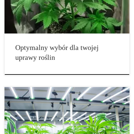
nasiona. Jeśli jednak Twój ogród działa i zależy Ci na
powtarzalności zbiorów oraz skróceniu cyklu, […]
Optymalny wybór dla twojej
uprawy roślin
Ogrodnictwo domowe – pełny poradnik, jak uprawiać rośliny w
mieszkaniu przez cały rok Ogrodnictwo domowe to sposób na
stworzenie zielonej przestrzeni w samym sercu Twojego
mieszkania. Nawet jeśli nie masz ogrodu ani działki, możesz