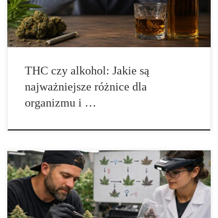
jest powszechnie dostępny i głęboko zakorzeniony w […]
THC czy alkohol: Jakie są
najważniejsze różnice dla
organizmu i …
Najnowsze odmiany konopi, które pojawiły się w 2025 roku –
rozwój genetyki, kierunki hodowli i najważniejsze trendy
Wprowadzenie Rok 2025 był kolejnym etapem intensywnego
rozwoju światowej branży hodowli konopi. W wielu krajach