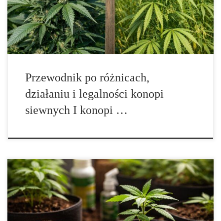
zaskakująco nieuporządkowana, bo w potocznych określeniach
miesza się botanika, prawo, rynek oraz skojarzenia związane z
działaniem psychoaktywnym. […]
Przewodnik po różnicach,
działaniu i legalności konopi
siewnych I konopi …
Najbardziej znane klasyczne odmiany marihuany – opowieść o
legendarnych nazwach, które zbudowały kulturę konopi Konopie
przez dziesięciolecia dorobiły się własnej mitologii: nazw,