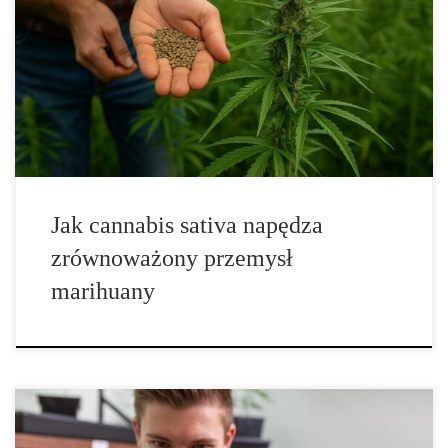
Cannabis sativa (konopie siewne) od wieków stanowi filar
cywilizacji, gospodarki i kultury. Jej biologia to wzorcowe
połączenie funkcjonalności z harmonią natury: z jednej rośliny
człowiek wytwarza tkaniny, kompozyty, oleje, żywność, a nawet
materiały dla zielonej energetyki – bez dewastacji środowiska.
Współczesna […]
Jak cannabis sativa napędza
zrównoważony przemysł
marihuany