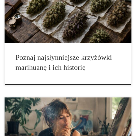
świata eksperymentowali z selekcją roślin, krzyżowaniem
najlepszych fenotypów oraz stabilizowaniem cech, które miały
zapewnić wyjątkowy aromat, wysoką zawartość kannabinoidów,
odporność na choroby oraz przewidywalny wzrost. Dzięki ich
pracy […]
Poznaj najsłynniejsze krzyżówki
marihuanę i ich historię
Co to jest THC? THC, czyli tetrahydrokannabinol, to jeden z
najbardziej rozpoznawalnych związków chemicznych
występujących naturalnie w roślinach z rodzaju Cannabis. To
właśnie ta substancja odpowiada za charakterystyczne działanie