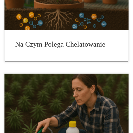
przyswajalne dłużej, w szerszym zakresie pH i przy mniejszej
skłonności […]
Na Czym Polega Chelatowanie
Suplementacja węglowodanami – sekret większych plonów i
zdrowszych roślin Suplementacja węglowodanami staje się coraz
popularniejszą techniką wśród ogrodników i hodowców
hydroponicznych. Cukry odgrywają rolę paliwa energetycznego,
materiału budulcowego i wsparcia dla mikroorganizmów w strefie
korzeniowej. Właściwie dobrane źródła węglowodanów pomagają
roślinom w krytycznych fazach wzrostu, zwiększając plony,
poprawiając aromat i […]