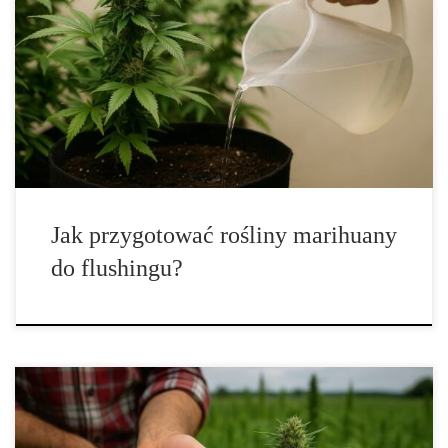
technik, zasad i naukowych podstaw Płukanie roślin przed
zbiorem, znane jako flushing, jest jednym z kluczowych etapów
odpowiedzialnych za końcową jakość, smak i aromat suszu. Choć
proces ten może wydawać się prosty, w rzeczywistości stanowi
jeden z najbardziej zaawansowanych elementów uprawy, łączący
wiedzę […]
Jak przygotować rośliny marihuany
do flushingu?
Cannabis sativa – naturalne źródło energii, ekologii i równowagi