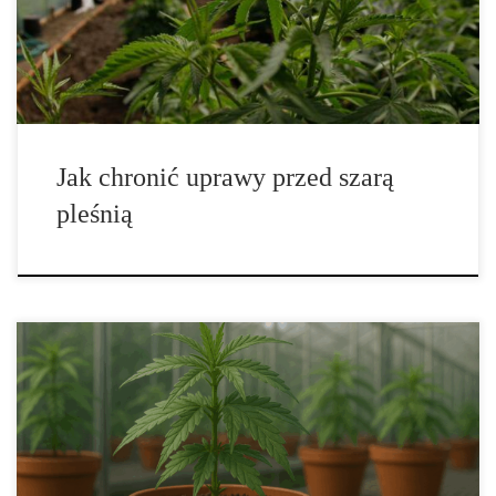
dni zniszczyć cały plon. Jeśli chcesz uniknąć strat, musisz
wiedzieć, jak rozpoznać […]
Jak chronić uprawy przed szarą
pleśnią
Chelatacja w uprawie roślin – jak wykorzystać „nośniki”
mikroelementów dla lepszych plonów Jeśli uprawiasz w glebie,
coco albo hydroponice, prędzej czy później zetkniesz się z
pojęciem chelatacji. To sprytna metoda „opieki” nad
mikroelementami, dzięki której żelazo, mangan czy cynk pozostają