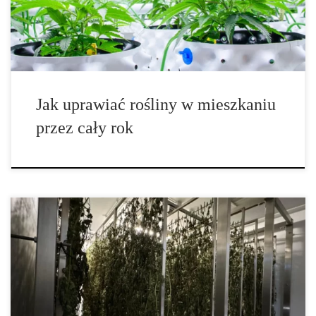
cieszyć się świeżymi ziołami, warzywami i kwiatami przez cały
rok. Uprawa roślin w domu nie tylko […]
Jak uprawiać rośliny w mieszkaniu
przez cały rok
Hydroponika – kompletny przewodnik po nowoczesnej uprawie
roślin bezglebowych Wprowadzenie do upraw hydroponicznych
Hydroponika to innowacyjna metoda ogrodnicza, która pozwala na
uprawę roślin bez użycia tradycyjnej gleby. Zamiast tego rośliny
czerpią składniki pokarmowe bezpośrednio z roztworów wodnych
zawierających idealnie zbilansowaną mieszankę makro- i