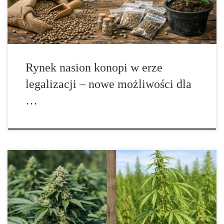
zainteresowanie […]
Rynek nasion konopi w erze
legalizacji – nowe możliwości dla
…
Konopie siewne vs konopie indyjskie – pełne porównanie, różnice
i praktyczne zastosowania Konopie to rośliny o niezwykle
szerokim wachlarzu zastosowań, obecne w kulturze człowieka od
bardzo dawna. Współczesna rozmowa o konopiach bywa jednak