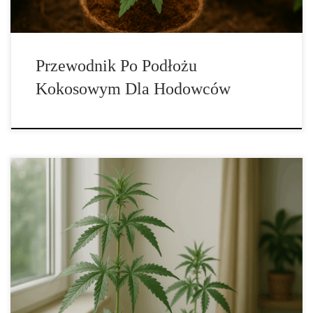
Przewodnik Po Podłożu
Kokosowym Dla Hodowców
Zaawansowane Techniki Żywienia Konopi w Późnej Fazie
Kwitnienia Późna faza kwitnienia to moment, w którym roślina
konopi osiąga kulminację swojego cyklu życiowego. To okres,
zwykle przypadający na 6–8 tydzień kwitnienia, w którym kwiaty
dojrzewają, nabierają masy, intensywnego aromatu i mocy. W tym
czasie konopie koncentrują energię na zwiększeniu zawartości
kannabinoidów […]