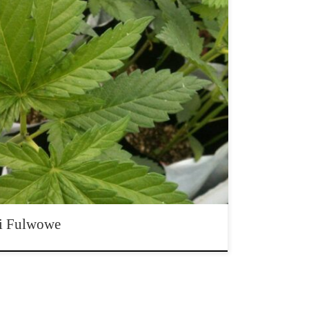
fulwowych staje się coraz bardziej popularne wśród
rihuany, którzy mogą teraz korzystać ze zdrowej,
pewnia roślinom dobre warunki wzrostu, a tym samym
ncjom pobieranie i zarządzanie składnikami
ej wydajne, a wzrost […]
i Fulwowe