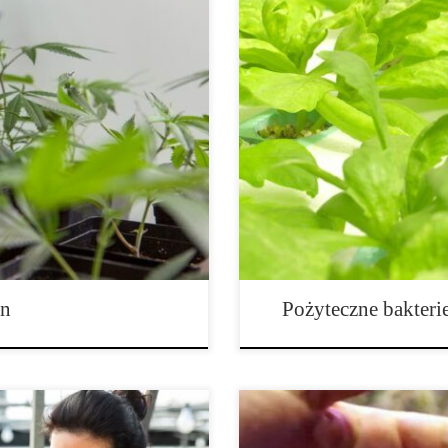
biologicznej uprawy roślin
Pożyteczne bakterie w hydroponi
tórej gleba została zastąpiona
roślin? Hydroponika to nowoczes
ak nawet najbardziej
popularność wśród ogrodników, pr
tencjału bez biologicznego
można uzyskać wysokie plony, ma
anizmy – niewidzialni
precyzyjnie kontrolować procesy
in
Pożyteczne bakteri