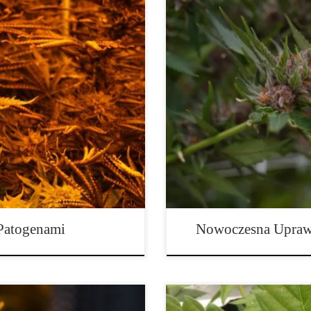
ami – Przewodnik dla
Nowoczesna Uprawa Konopi z We
ysłu konopnego niesie ze sobą
wykorzystaniem wełny skalnej – 
ogiczne. Jednym z
produkcja konopi wymaga zastoso
przez mikroorganizmy oraz
wysoką jakość, przy jednoczesn
e nawet 30% całkowitych zbiorów
to medium, które spełnia te kryte
[…]
 Patogenami
Nowoczesna Upraw