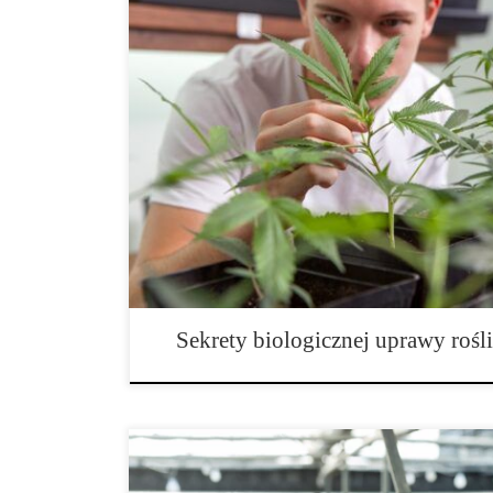
Pożyteczne mikroorganizmy w hydroponice – sekrety 
Hydroponika to innowacyjna metoda uprawy roślin, w k
pożywką wodną o precyzyjnie dobranym składzie. Jedn
zaawansowany system bezglebowy nie osiągnie pełni po
wsparcia. Tutaj do gry wkraczają pożyteczne mikroorg
sprzymierzeńcy, którzy […]
Sekrety biologicznej uprawy rośl