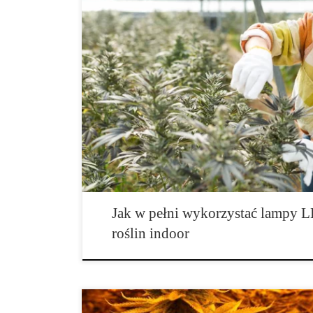
Jak w pełni wykorzystać lampy LED do uprawy rośli
roślin w systemach indoor i hydroponicznych rozwija si
zrewolucjonizowała oświetlenie. Najważniejszą zmia
uprawy roślin, które zapewniają większe plony, krótszy
energii. Dodatkową zaletą jest ograniczenie ryzyka pr
Jak w pełni wykorzystać lampy 
roślin indoor