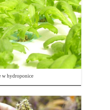
ce – jak mikroorganizmy zwiększają plony i zdrowie
na technologia uprawy, która zdobywa coraz większą
oducentów roślin i firm rolniczych. Dzięki niej
ksymalnie wykorzystując przestrzeń i wodę, a także
 wzrostu. Jednak nawet najlepiej zaprojektowany […]
e w hydroponice