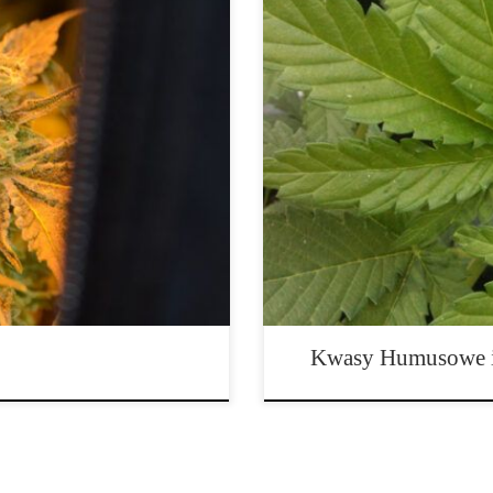
ny? Wybór właściwego namiotu
Stosowanie kwasów humusowych i 
ia całego procesu uprawy
wszystkich rodzajów hodowców ma
konania, użyte materiały i
bogatej i żywej gleby, która za
ich tempo wzrostu, wielkość
obfite zbiory. Dzięki tym substa
odejść […]
odżywczymi jest znacznie bardzi
Kwasy Humusowe 