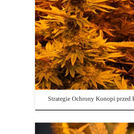
Innowacyjne Strategie Ochrony Konopi przed Patogen
Nowoczesnych Producentów. Dynamiczny rozwój przem
nie tylko szanse, ale również poważne zagrożenia biol
najistotniejszych problemów są choroby wywoływane 
inwazje szkodników. Statystyki branżowe wskazują, ż
może zostać utracone z […]
Strategie Ochrony Konopi przed