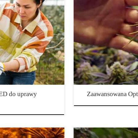
n indoor Nowoczesna uprawa
Zaawansowana Optymalizacja V
ę dzięki technologii, która
Wydajności Konopi za pomocą Wy
nę wprowadziły lampy LED do
Vapor Pressure Deficit) to jeden
 cykl wzrostu i niższe zużycie
skutecznie rośliny konopi oddycha
zegrzewania […]
Wbrew powszechnemu przekonani
LED do uprawy
Zaawansowana Opt