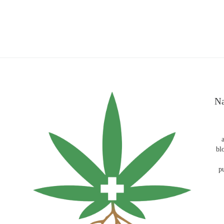
Na
bl
p