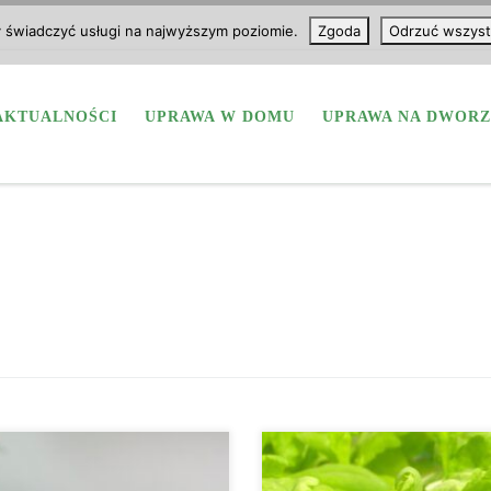
y świadczyć usługi na najwyższym poziomie.
Zgoda
Odrzuć wszyst
AKTUALNOŚCI
UPRAWA W DOMU
UPRAWA NA DWORZ