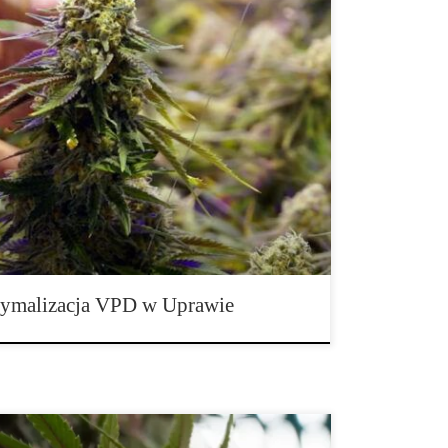
PD w Uprawie Konopi Zaawansowana Optymalizacja
kresu VPD Deficyt ciśnienia pary wodnej (VPD –
 z kluczowych parametrów, który decyduje o tym, jak
ją, transpirują oraz pobierają składniki odżywcze.
u, kontrola VPD to nie tylko […]
ymalizacja VPD w Uprawie