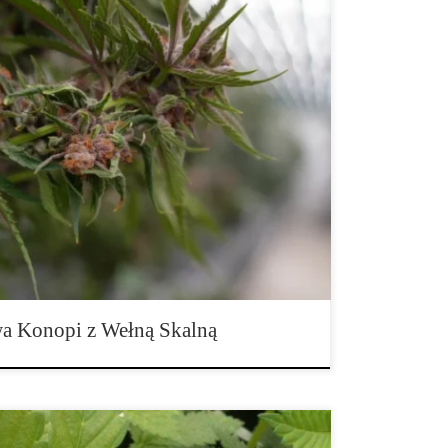
łną Skalną Nowoczesna uprawa konopi z
pełna kontrola nad środowiskiem Współczesna
wania narzędzi i metod, które pozwalają osiągać
ym zachowaniu powtarzalnych wyników. Wełna skalna
ria – zapewniając stabilność, kontrolę i kompatybilność
a Konopi z Wełną Skalną