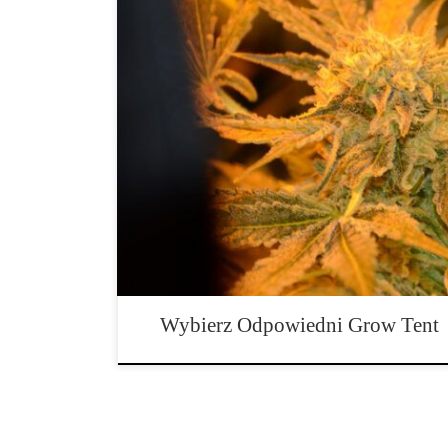
Jak wybrać odpowiedni grow tent do uprawy marihua
do uprawy jest jednym z kluczowych etapów planowan
marihuany w warunkach domowych. Rozmiar, jakość wy
wyposażenie wpłyną bezpośrednio na kondycję roślin, 
plonów oraz jakość końcowego suszu. Dlatego warto p
Wybierz Odpowiedni Grow Tent